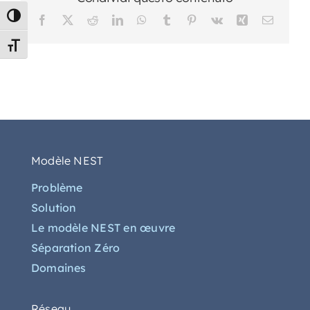
Passer en contraste élevé
Facebook
X
Reddit
LinkedIn
WhatsApp
Tumblr
Pinterest
Vk
Xing
Email
Changer la taille de la police
Modèle NEST
Problème
Solution
Le modèle NEST en œuvre
Séparation Zéro
Domaines
Réseau