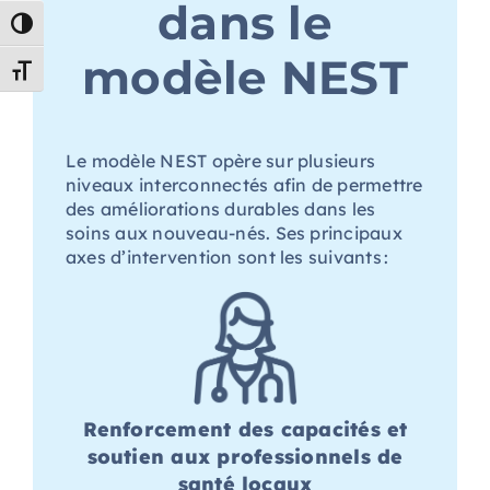
dans le
Passer en contraste élevé
modèle NEST
Changer la taille de la police
Le modèle NEST opère sur plusieurs
niveaux interconnectés afin de permettre
des améliorations durables dans les
soins aux nouveau-nés. Ses principaux
axes d’intervention sont les suivants :
Renforcement des capacités et
soutien aux professionnels de
santé locaux