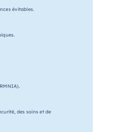
nces évitables.
miques.
(SRMNIA).
écurité, des soins et de