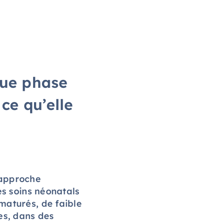
que phase
 ce qu’elle
approche
es soins néonatals
maturés, de faible
es, dans des