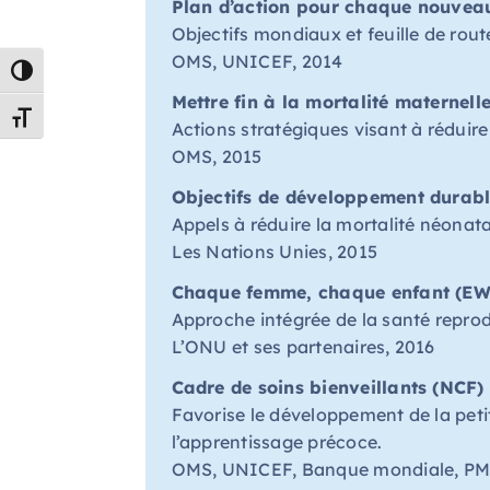
Plan d’action pour chaque nouvea
Objectifs mondiaux et feuille de rou
OMS, UNICEF, 2014
Passer en contraste élevé
Mettre fin à la mortalité maternel
Changer la taille de la police
Actions stratégiques visant à réduir
OMS, 2015
Objectifs de développement durable
Appels à réduire la mortalité néonata
Les Nations Unies
, 2015
Chaque femme, chaque enfant (EWE
Approche intégrée de la santé reprod
L’ONU et ses partenaires
, 2016
Cadre de soins bienveillants (NCF)
Favorise le développement de la petite
l’apprentissage précoce.
OMS, UNICEF, Banque mondiale, 