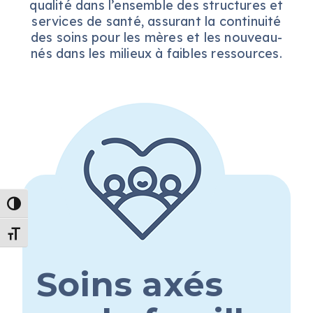
qualité dans l’ensemble des
structures
et
services de santé, assurant la continuité
des soins pour les mères et les nouveau-
nés dans les milieux à faibles ressources
.
Passer en contraste élevé
Changer la taille de la police
Soins axés