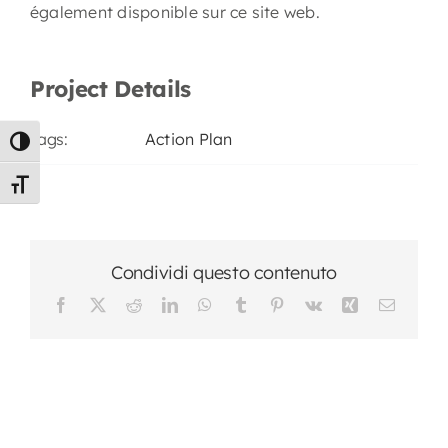
également disponible sur ce site web.
Project Details
Tags:
Action Plan
Passer en contraste élevé
Changer la taille de la police
Condividi questo contenuto
Facebook
X
Reddit
LinkedIn
WhatsApp
Tumblr
Pinterest
Vk
Xing
Email